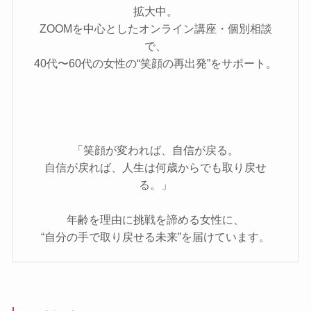
拡大中。
ZOOMを中心としたオンライン講座・個別相談
で、
40代〜60代の女性の“笑顔の再出発”をサポート。
「笑顔が変われば、自信が戻る。
自信が戻れば、人生は何歳からでも取り戻せ
る。」
年齢を理由に挑戦を諦める女性に、
“自分の手で取り戻せる未来”を届けています。