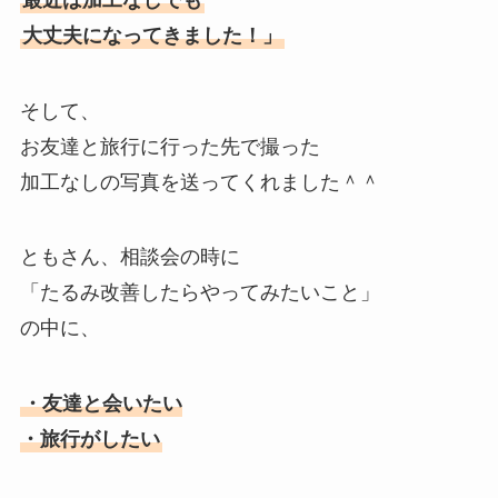
大丈夫になってきました！」
そして、
お友達と旅行に行った先で撮った
加工なしの写真を送ってくれました＾＾
ともさん、相談会の時に
「たるみ改善したらやってみたいこと」
の中に、
・友達と会いたい
・旅行がしたい