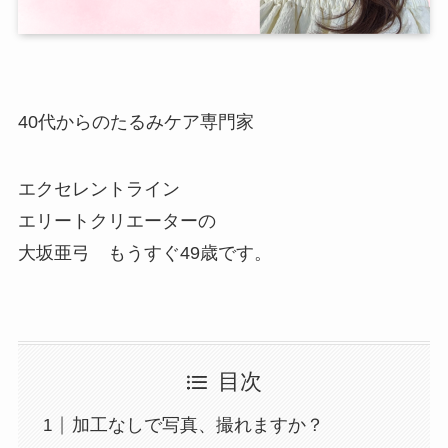
40代からのたるみケア専門家
エクセレントライン
エリートクリエーターの
大坂亜弓 もうすぐ49歳です。
目次
加工なしで写真、撮れますか？