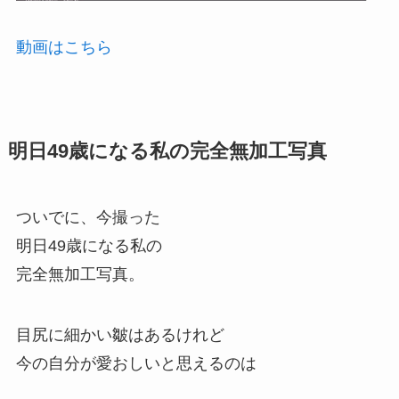
動画はこちら
明日49歳になる私の完全無加工写真
ついでに、今撮った
明日49歳になる私の
完全無加工写真。
目尻に細かい皺はあるけれど
今の自分が愛おしいと思えるのは