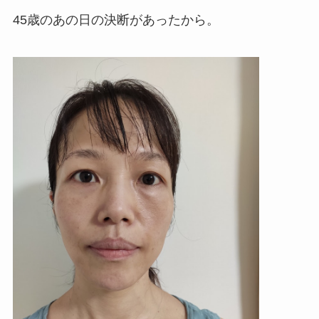
45歳のあの日の決断があったから。