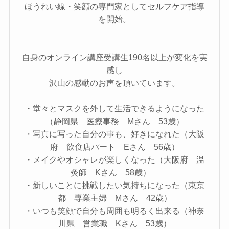
ほうれい線・笑顔の専門家としてセルフケア指導
を開始。
自身のオンライン講座受講生190名以上が変化を実
感し
沢山の感動のお声を頂いています。
・堂々とマスクを外して生活できるようになった
（静岡県 医療事務 Mさん 53歳）
・写真に写った自分の事も、好きになれた（大阪
府 飲食店パート Eさん 56歳）
・メイクやオシャレが楽しくなった（大阪府 温
灸師 Kさん 58歳）
・新しいことに挑戦したい気持ちになった（東京
都 専業主婦 Mさん 42歳）
・いつも笑顔で自分も周囲も明るく出来る（神奈
川県 営業職 Kさん 53歳）