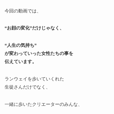
今回の動画では、
“お顔の変化”だけじゃなく、
“人生の気持ち”
が変わっていった女性たちの事を
伝えています。
ランウェイを歩いていくれた
生徒さんだけでなく、
一緒に歩いたクリエーターのみんな、