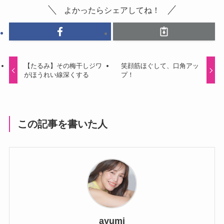
よかったらシェアしてね！
【たるみ】その梅干しジワ
笑顔筋ほぐして、口角アッ
がほうれい線深くする
プ！
この記事を書いた人
ayumi