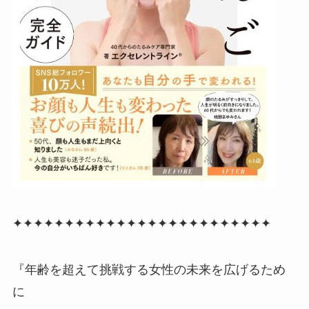
✦✦✦✦✦✦✦✦✦✦✦✦✦✦✦✦✦✦✦✦✦✦✦✦✦
『年齢を超えて挑戦する女性の未来を広げるため
に