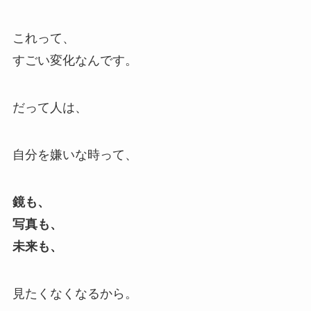
これって、
すごい変化なんです。
だって人は、
自分を嫌いな時って、
鏡も、
写真も、
未来も、
見たくなくなるから。