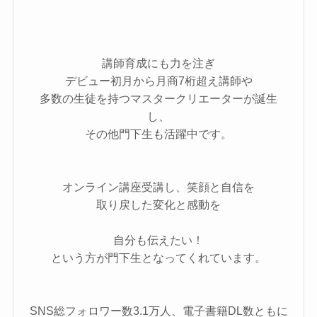
講師育成にも力を注ぎ
デビュー初月から月商7桁超え講師や
多数の生徒を持つマスタークリエーターが誕生
し、
その他門下生も活躍中です。
オンライン講座受講し、笑顔と自信を
取り戻した変化と感動を
自分も伝えたい！
という方が門下生となってくれています。
SNS総フォロワー数3.1万人、電子書籍DL数ともに