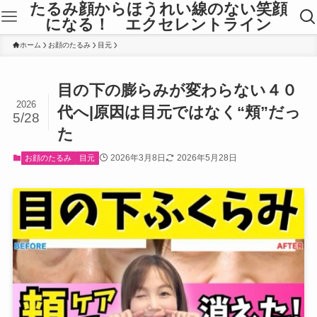
たるみ顔からほうれい線のない笑顔
になる！ エクセレントライン
ホーム
お顔のたるみ
目元
目の下の膨らみが変わらない４０
2026
代へ|原因は目元ではなく“頬”だっ
5/28
た
2026年3月8日
2026年5月28日
お顔のたるみ
目元