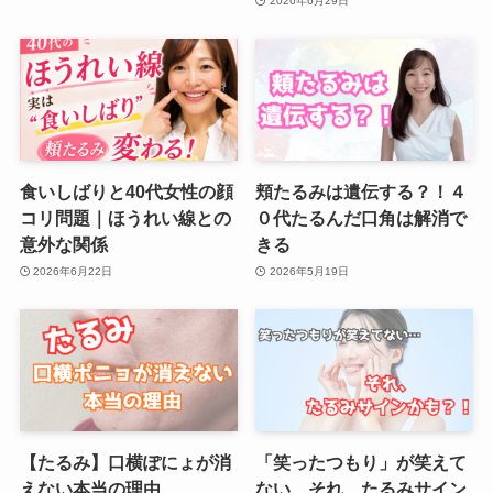
2026年6月29日
食いしばりと40代女性の顔
頬たるみは遺伝する？！４
コリ問題｜ほうれい線との
０代たるんだ口角は解消で
意外な関係
きる
2026年6月22日
2026年5月19日
【たるみ】口横ぽにょが消
「笑ったつもり」が笑えて
えない本当の理由
ない…それ、たるみサイン