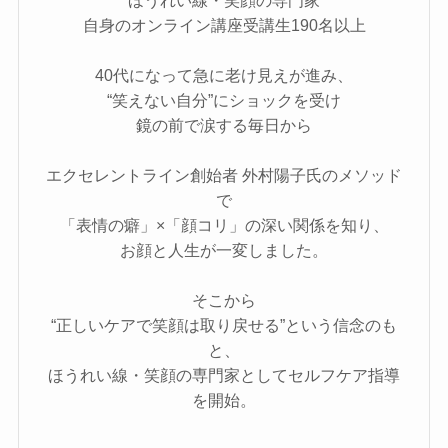
ほうれい線・笑顔の専門家
自身のオンライン講座受講生190名以上
40代になって急に老け見えが進み、
“笑えない自分”にショックを受け
鏡の前で涙する毎日から
エクセレントライン創始者 外村陽子氏のメソッド
で
「表情の癖」×「顔コリ」の深い関係を知り、
お顔と人生が一変しました。
そこから
“正しいケアで笑顔は取り戻せる”という信念のも
と、
ほうれい線・笑顔の専門家としてセルフケア指導
を開始。