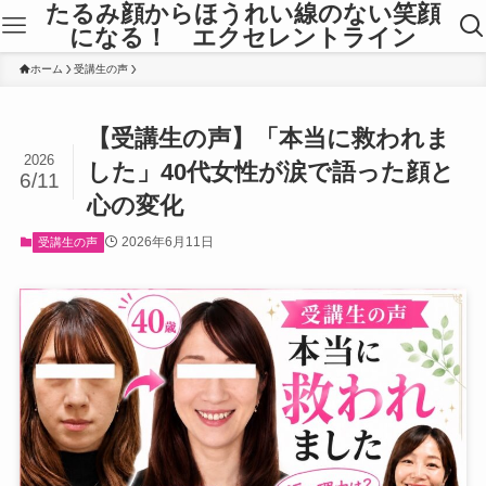
たるみ顔からほうれい線のない笑顔
になる！ エクセレントライン
ホーム
受講生の声
【受講生の声】「本当に救われま
2026
した」40代女性が涙で語った顔と
6/11
心の変化
2026年6月11日
受講生の声