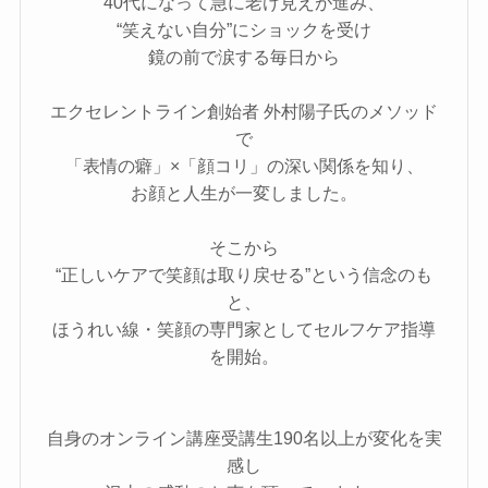
40代になって急に老け見えが進み、
“笑えない自分”にショックを受け
鏡の前で涙する毎日から
エクセレントライン創始者 外村陽子氏のメソッド
で
「表情の癖」×「顔コリ」の深い関係を知り、
お顔と人生が一変しました。
そこから
“正しいケアで笑顔は取り戻せる”という信念のも
と、
ほうれい線・笑顔の専門家としてセルフケア指導
を開始。
自身のオンライン講座受講生190名以上が変化を実
感し