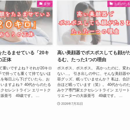
姿勢
お顔のた
をたるませている「20キ
高い美顔器でポスポスしても顔が
の正体
るむ、たった1つの理由
て重いですよね？それが20キロ
ポスポス、ポスポス。 高かったのに、変
手で持っても重くて持てないほ
ない…。 引き出しの中に、そんな美顔器
れを毎日ぶら下げていたら、お
容グッズ、眠っていませんか？ 私は、合計
いますよね？ 40代からのたる
台ほど眠っています（笑）。 40代からの
クセレントライン エリートク
みケア専門家エクセレントライン エリー
亜弓 49歳です。 ...
リエーターの大坂亜弓 49歳です。 ...
2026年7月31日