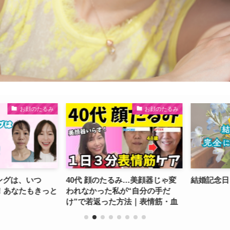
お顔のたるみ
お顔のたるみ
グは、いつ
40代 顔のたるみ…美顔器じゃ変
結婚記念日、
あなたもきっと
われなかった私が“自分の手だ
け”で若返った方法｜表情筋・血
流ケアで−5歳肌へ