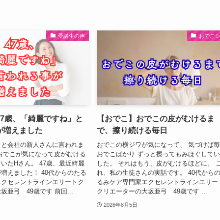
受講生の声
おでこ
47歳、「綺麗ですね」と
【おでこ】おでこの皮がむけるま
が増えました
で、擦り続ける毎日
」と会社の新人さんに言われま
おでこの横ジワが気になって、 気づけば
おでこが気になって皮がむける
おでこばかり ずっと擦ってもみほぐして
いたHさん。 47歳、最近綺麗
した。 それはもう、皮がむけるほどに。 
増えました！ 40代からのたる
れ、私の生徒さんの実話です。 40代から
エクセレントラインエリートク
るみケア専門家エクセレントラインエリー
亜弓 49歳です 前回...
クリエーターの大坂亜弓 49歳です ...
2026年8月5日