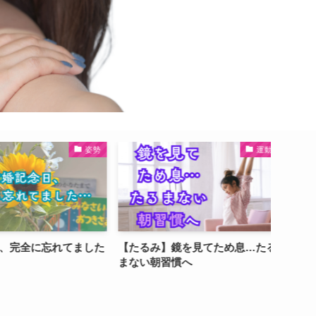
姿勢
運動
完全に忘れてました
【たるみ】鏡を見てため息…たる
【おで
まない朝習慣へ
で、擦