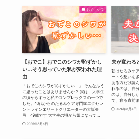
おでこシワ
【おでこ】おでこのシワが恥ずかし
夫が変わる
い…そう思っていた私が変われた理
朝はたるみケア
由
ートや想いを多
ある方だけ読ん
「おでこのシワが恥ずかしい…」 そんなふう
れるのは、自分
に思ったことはありませんか？ 実は、大学生
のは、自分しか
の頃からずっと私のコンプレックスの一つで
で、寝る直前ま
した。40代からのたるみケア専門家エクセレ
ントラインエリートクリエーターの大坂亜
2026年8月4日
弓 49歳です 大学生の頃から気になって...
2026年8月4日