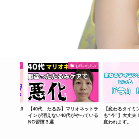
ほうれい線
お顔のたるみ
まない10
【40代 たるみ】マリオネットラ
【変わるタイミン
インが消えない40代がやっている
も“今”】大丈夫！
NG習慣３選
変われます。