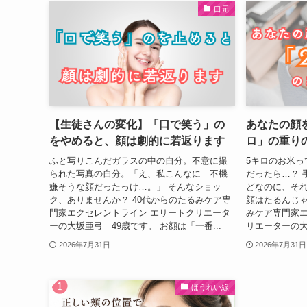
口元
【生徒さんの変化】「口で笑う」の
あなたの顔
をやめると、顔は劇的に若返ります
ロ」の重り
ふと写りこんだガラスの中の自分。不意に撮
5キロのお米っ
られた写真の自分。「え、私こんなに 不機
だったら…？ 
嫌そうな顔だったっけ…。」 そんなショッ
どなのに、そ
ク、ありませんか？ 40代からのたるみケア専
顔はたるんじゃ
門家エクセレントライン エリートクリエータ
みケア専門家エ
ーの大坂亜弓 49歳です。 お顔は「一番...
リエーターの大坂
2026年7月31日
2026年7月31日
ほうれい線