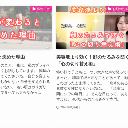
私のこと
お顔のた
と決めた理由
美容液より効く！顔のたるみを防
「心の切り替え術」
のこと。 夜は、私のプライベ
くお話ししています。 興味の
怖い顔で子どもに、つい大きな声で怒って
でくださいね。 自分を変えら
まった。 職場で理不尽なことがあって、
しかいない 自分を変えられる
こわばったまま帰ってきた。 「余裕の
いない。 若い頃はガリガリ
素敵な女性になりたいのに…」 「現実は
で食べても太らなかっ...
間にシワの毎日。」 そんな日だって、あ
すよね。 40代からのたるみケア専門...
2026年8月4日