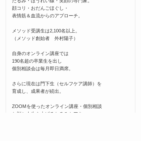
たるみ・ほうれい線・笑顔の専門家。
顔コリ・おだんごほぐし・
表情筋＆血流からのアプローチ。
メソッド受講生は2,100名以上。
（メソッド創始者 外村陽子）
自身のオンライン講座では
190名超の卒業生を出し
個別相談会は毎月即日満席。
さらに現在は門下生（セルフケア講師）を
育成し、成果者が続出。
ZOOMを使ったオンライン講座・個別相談
お顔と人生を上げるたるみケアを
全国・海外へ届けています。