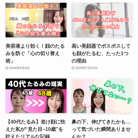
美容液より効く！顔のたる
高い美顔器でポスポスして
みを防ぐ「心の切り替え
も顔がたるむ、たった1つ
術」
の理由
2026年8月4日
2026年7月31日
【40代たるみ】老け顔に怯
鼻の下、伸びてきたかも…
えた私が“見た目−10歳”を
って気づいた瞬間ありませ
叶えたリアルな記録
んか？